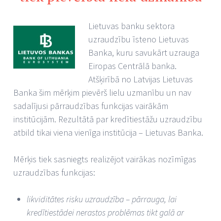
Lietuvas banku sektora
uzraudzību īsteno Lietuvas
Banka, kuru savukārt uzrauga
Eiropas Centrālā banka.
Atšķirībā no Latvijas Lietuvas
Banka šim mērķim pievērš lielu uzmanību un nav
sadalījusi pārraudzības funkcijas vairākām
institūcijām. Rezultātā par kredītiestāžu uzraudzību
atbild tikai viena vienīga institūcija – Lietuvas Banka.
Mērķis tiek sasniegts realizējot vairākas nozīmīgas
uzraudzības funkcijas:
likviditātes risku uzraudzība – pārrauga, lai
kredītiestādei nerastos problēmas tikt galā ar