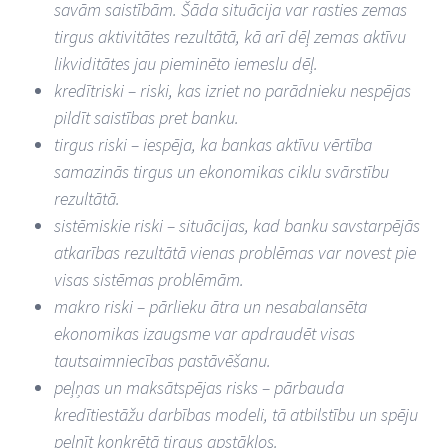
savām saistībām. Šāda situācija var rasties zemas
tirgus aktivitātes rezultātā, kā arī dēļ zemas aktīvu
likviditātes jau pieminēto iemeslu dēļ.
kredītriski – riski, kas izriet no parādnieku nespējas
pildīt saistības pret banku.
tirgus riski – iespēja, ka bankas aktīvu vērtība
samazinās tirgus un ekonomikas ciklu svārstību
rezultātā.
sistēmiskie riski – situācijas, kad banku savstarpējās
atkarības rezultātā vienas problēmas var novest pie
visas sistēmas problēmām.
makro riski – pārlieku ātra un nesabalansēta
ekonomikas izaugsme var apdraudēt visas
tautsaimniecības pastāvēšanu.
peļņas un maksātspējas risks – pārbauda
kredītiestāžu darbības modeli, tā atbilstību un spēju
pelnīt konkrētā tirgus apstākļos.