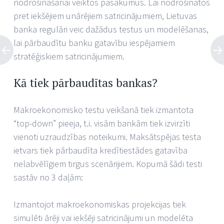
nodrošināšanai veiktos pasākumus. Lai nodrošinātos
pret iekšējiem unārējiem satricinājumiem, Lietuvas
banka regulāri veic dažādus testus un modelēšanas,
lai pārbaudītu banku gatavību iespējamiem
stratēģiskiem satricinājumiem.
Kā tiek pārbaudītas bankas?
Makroekonomisko testu veikšanā tiek izmantota
“top-down” pieeja, t.i. visām bankām tiek izvirzīti
vienoti uzraudzības noteikumi. Maksātspējas testa
ietvars tiek pārbaudīta kredītiestādes gatavība
nelabvēlīgiem tirgus scenārijiem. Kopumā šādi testi
sastāv no 3 daļām:
Izmantojot makroekonomiskas projekcijas tiek
simulēti ārēji vai iekšēji satricinājumi un modelēta