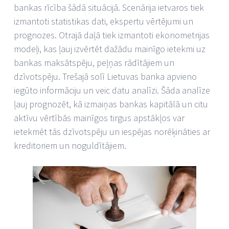
bankas rīcība šādā situācijā. Scenārija ietvaros tiek
izmantoti statistikas dati, ekspertu vērtējumi un
prognozes. Otrajā daļā tiek izmantoti ekonometrijas
modeļi, kas ļauj izvērtēt dažādu mainīgo ietekmi uz
bankas maksātspēju, peļņas rādītājiem un
dzīvotspēju. Trešajā solī Lietuvas banka apvieno
iegūto informāciju un veic datu analīzi. Šāda analīze
ļauj prognozēt, kā izmaiņas bankas kapitālā un citu
aktīvu vērtībās mainīgos tirgus apstākļos var
ietekmēt tās dzīvotspēju un iespējas norēķināties ar
kreditoriem un noguldītājiem.