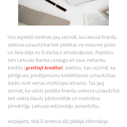
VIss iepriekš minētais ļauj secināt, ka Lietuvā finanšu
sektora uzraudzībai tiek pieliktas ne mazums pūles
un liela daļa no šī darba ir atmaksājusies. Papildus
tam Lietuvas Banka uzrauga arī savu nebanku
kredītu (
greitieji kreditai
) sektoru, kas nozīmē, ka
pilnīgi viss privātpersonu kreditēšanas uzraudzības
darbs norit vienas institūcijas ietvaros. Tas ļauj
secināt, ka valsts politika finanšu sektora uzraudzībā
tiek veikta daudz pārdomātāk un nodrošina
pilnvērtīgu Lietuvas iedzīvotāju aizsardzību.
Iespējams, tieši šī iemesla dēļ pēdējā informācija