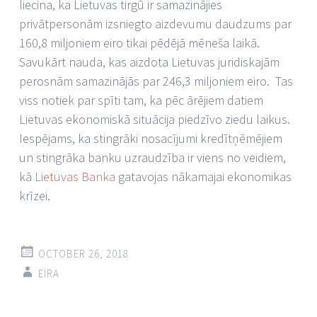
liecina, ka Lietuvas tirgū ir samazinājies
privātpersonām izsniegto aizdevumu daudzums par
160,8 miljoniem eiro tikai pēdējā mēneša laikā.
Savukārt nauda, kas aizdota Lietuvas juridiskajām
perosnām samazinājās par 246,3 miljoniem eiro. Tas
viss notiek par spīti tam, ka pēc ārējiem datiem
Lietuvas ekonomiskā situācija piedzīvo ziedu laikus.
Iespējams, ka stingrāki nosacījumi kredītņēmējiem
un stingrāka banku uzraudzība ir viens no veidiem,
kā
Lietuvas Banka
gatavojas nākamajai ekonomikas
krīzei.
OCTOBER 26, 2018
EIRA