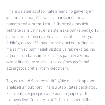
Finanšu sistēmas stabilitāte ir viens no galvenajiem
jebkuras uzraugošās valsts finanšu institūcijas
pamatpienākumiem. Lietuvā šis pienākums tiek
veikts teicami un neviena sistēmiska banka pēdējo 10
gadu laikā Lietuvā nav kļuvusi maksātnsespējīga.
Atbildīgas kreditēšanas ierobežojumi nodrošina, ka
mājsaimniecībām netiek aizdots vairāk nekā tās var
atļauties un bankām tiek uzlikts par pienākumu
veidot finanšu rezerves, lai vajadzības gadījumā
aizsargātos pret sliktiem kredtītiem.
Tirgus uzraudzības rezultātā gūtie dati tiek apkopoti,
analizēti un publicēti Finanšu Stabilitātes pārskatos,
kas ir publiski pieejami un ikvienam ļauj novērtēt
Lietuvas finanšu sektora attīstību un uzraudzības