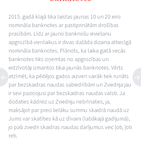
2015. gadā klajā tika laistas jaunas 10 un 20 eiro
nomināla banknotes ar pastiprinātām drošības
prasībām. Līdz ar jauno banknošu ieviešanu
apgrozībā vienlaikus ir divas dažāda dizaina attiecīgā
nomināla banknotes. Plānots, ka laika gaitā vecās
banknotes tiks izņemtas no apgrozības un
iedzīvotāji izmantos tikai jaunās banknotes. Vērts
atzīmēt, ka pēdējos gados aizvien vairāk tiek runāts
par bezskaidras naudas sabiedrībām un Zviedrija jau
ir sevi paziņojusi par bezskaidras naudas valsti. Ja
dodaties kādreiz uz Zviedriju nebrīnaties, ja,
maksājot par preci lielāku summu skaidrā naudā uz
Jums var skatīties kā uz dīvaini (labākajā gadījumā),
jo paši zviedri skaidras naudas darījumus veic ļoti, ļoti
reti.